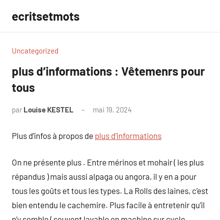
Aller
ecritsetmots
au
contenu
Uncategorized
plus d’informations : Vêtemenrs pour
tous
par
Louise KESTEL
mai 19, 2024
Aucun
commentaire
Plus d’infos à propos de
plus d’informations
On ne présente plus . Entre mérinos et mohair ( les plus
répandus ) mais aussi alpaga ou angora, il y en a pour
tous les goûts et tous les types. La Rolls des laines, c’est
bien entendu le cachemire. Plus facile à entretenir qu’il
n’y semble ( souvent lavable en machine sur cycle