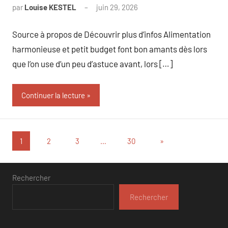
par
Louise KESTEL
juin 29, 2026
Aucun
commentaire
Source à propos de Découvrir plus d’infos Alimentation
harmonieuse et petit budget font bon amants dès lors
que l’on use d’un peu d’astuce avant, lors […]
Continuer la lecture
Pagination
Articles
1
2
3
…
30
»
suivants
des
publications
Rechercher
Rechercher