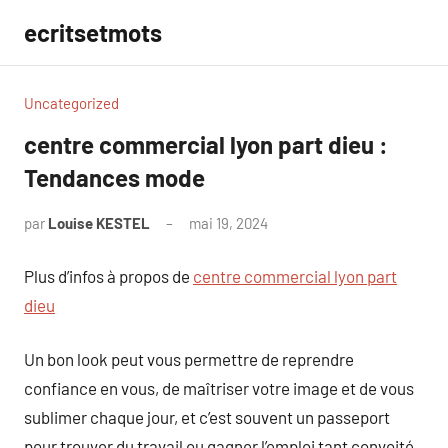
Aller
ecritsetmots
au
contenu
Uncategorized
centre commercial lyon part dieu :
Tendances mode
par
Louise KESTEL
mai 19, 2024
Aucun
commentaire
Plus d’infos à propos de
centre commercial lyon part
dieu
Un bon look peut vous permettre de reprendre
confiance en vous, de maîtriser votre image et de vous
sublimer chaque jour, et c’est souvent un passeport
pour trouver du travail ou gagner l’emploi tant convoité.