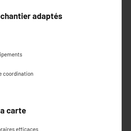
e chantier adaptés
quipements
ne coordination
la carte
raires efficaces