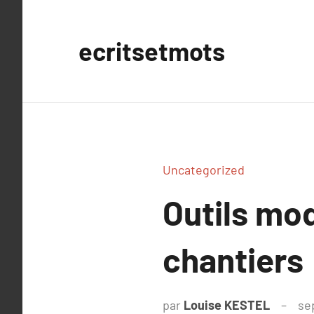
Aller
au
ecritsetmots
contenu
Uncategorized
Outils mo
chantiers
par
Louise KESTEL
se