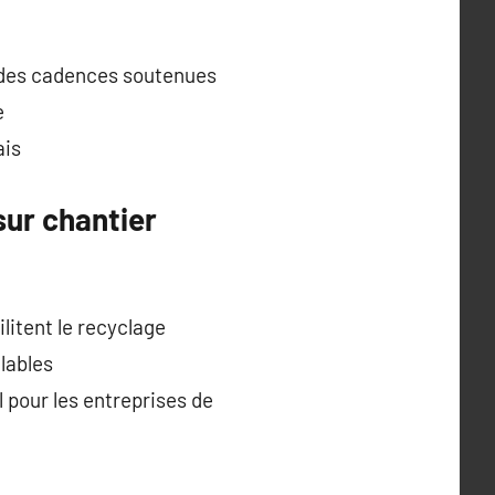
 des cadences soutenues
e
ais
sur chantier
litent le recyclage
elables
 pour les entreprises de