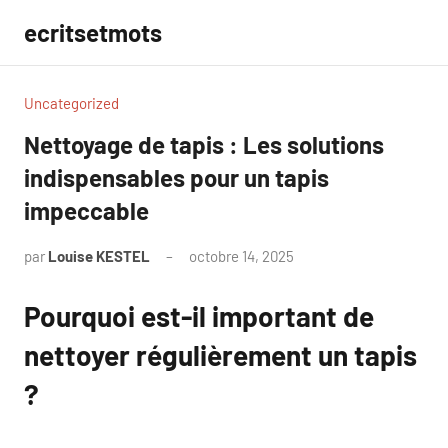
Aller
ecritsetmots
au
contenu
Uncategorized
Nettoyage de tapis : Les solutions
indispensables pour un tapis
impeccable
par
Louise KESTEL
octobre 14, 2025
Aucun
commentaire
Pourquoi est-il important de
nettoyer régulièrement un tapis
?