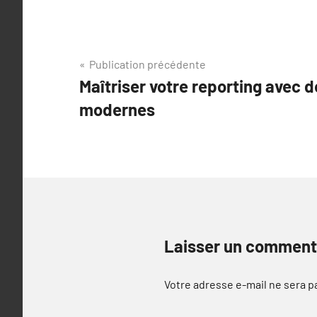
Navigation
Publication précédente
Maîtriser votre reporting avec d
de
modernes
l’article
Laisser un comment
Votre adresse e-mail ne sera p