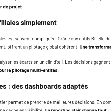
r de projet
.
 filiales simplement
ales est souvent compliquée. Grâce aux outils BI, elle de
t, offrant un pilotage global cohérent.
Une transforma
yser les écarts en un clin d’œil. Les décisions gagnent 
pour le pilotage multi-entités
.
tes : des dashboards adaptés
tier permet de prendre de meilleures décisions. En co
e gagne en visibilité.
Un reporting clair change tout
.