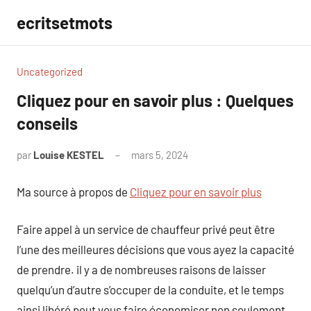
Aller
ecritsetmots
au
contenu
Uncategorized
Cliquez pour en savoir plus : Quelques
conseils
par
Louise KESTEL
mars 5, 2024
Aucun
commentaire
Ma source à propos de
Cliquez pour en savoir plus
Faire appel à un service de chauffeur privé peut être
l’une des meilleures décisions que vous ayez la capacité
de prendre. il y a de nombreuses raisons de laisser
quelqu’un d’autre s’occuper de la conduite, et le temps
ainsi libéré peut vous faire économiser non seulement