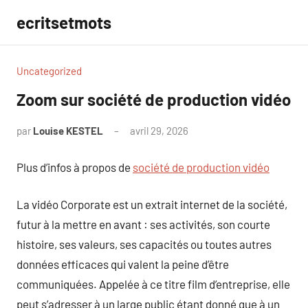
Aller
ecritsetmots
au
contenu
Uncategorized
Zoom sur société de production vidéo
par
Louise KESTEL
avril 29, 2026
Aucun
commentaire
Plus d’infos à propos de
société de production vidéo
La vidéo Corporate est un extrait internet de la société,
futur à la mettre en avant : ses activités, son courte
histoire, ses valeurs, ses capacités ou toutes autres
données efficaces qui valent la peine d’être
communiquées. Appelée à ce titre film d’entreprise, elle
peut s’adresser à un large public étant donné que à un