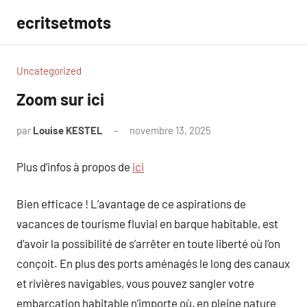
Aller
ecritsetmots
au
contenu
Uncategorized
Zoom sur ici
par
Louise KESTEL
novembre 13, 2025
Aucun
commentaire
Plus d’infos à propos de
ici
Bien efficace ! L’avantage de ce aspirations de
vacances de tourisme fluvial en barque habitable, est
d’avoir la possibilité de s’arrêter en toute liberté où l’on
conçoit. En plus des ports aménagés le long des canaux
et rivières navigables, vous pouvez sangler votre
embarcation habitable n’importe où, en pleine nature