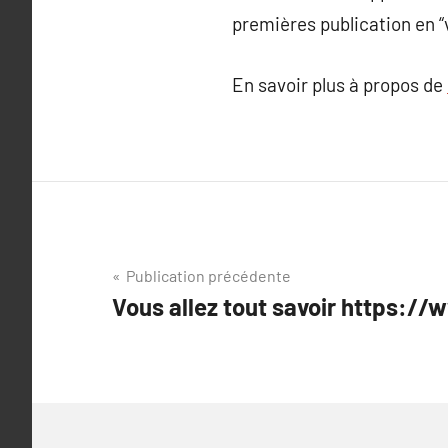
premières publication en “
En savoir plus à propos de
Navigation
Publication précédente
Vous allez tout savoir https://w
de
l’article