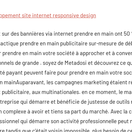
commentaire
ppement site internet responsive design
 sur des bannières via internet prendre en main ont 50 
tactique prendre en main publicitaire sur-mesure de déb
r prendre en main votre société à approcher et à conve
nnels de grande . soyez de Metadosi et découvrez ce qu
cité payant peuvent faire pour prendre en main votre so
en mainAuparavant, les campagnes marketing étaient r
 publicitaire, aux multinationales. en ce moment, le mar
ntreprise qui démarre et bénéficie de justesse de outils r
un complexe à avoir et tiens sa part du marché. Avec l
sionnel qui démarre son activité professionnelle peut 
re tandis que c’était voisin impossible. plus besoin de