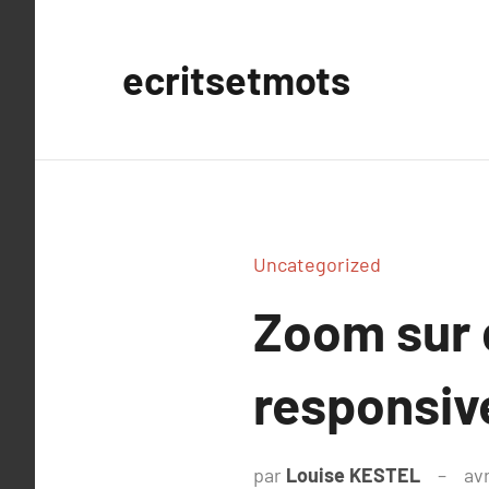
Aller
au
ecritsetmots
contenu
Uncategorized
Zoom sur 
responsiv
par
Louise KESTEL
avr