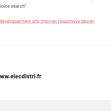
voice search”.
développement site internet responsive design
ww.elecdistri.fr