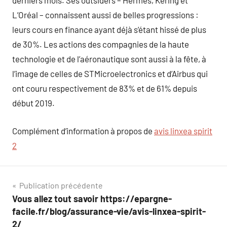
derniers mois. Ses outsiders – Hermès, Kering et
L’Oréal – connaissent aussi de belles progressions :
leurs cours en finance ayant déjà s’étant hissé de plus
de 30%. Les actions des compagnies de la haute
technologie et de l’aéronautique sont aussi à la fête, à
l’image de celles de STMicroelectronics et d’Airbus qui
ont couru respectivement de 83% et de 61% depuis
début 2019.
Complément d’information à propos de
avis linxea spirit
2
Navigation
Publication précédente
Vous allez tout savoir https://epargne-
de
facile.fr/blog/assurance-vie/avis-linxea-spirit-
2/