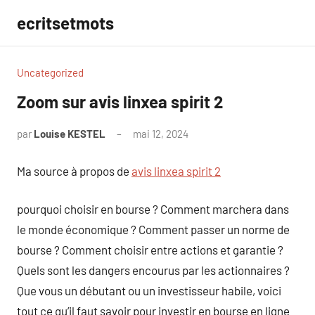
Aller
ecritsetmots
au
contenu
Uncategorized
Zoom sur avis linxea spirit 2
par
Louise KESTEL
mai 12, 2024
Aucun
commentaire
Ma source à propos de
avis linxea spirit 2
pourquoi choisir en bourse ? Comment marchera dans
le monde économique ? Comment passer un norme de
bourse ? Comment choisir entre actions et garantie ?
Quels sont les dangers encourus par les actionnaires ?
Que vous un débutant ou un investisseur habile, voici
tout ce qu’il faut savoir pour investir en bourse en ligne