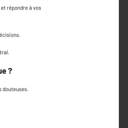
et répondre à vos
écisions.
ral.
ue ?
s douteuses.