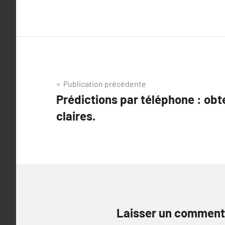
Navigation
Publication précédente
Prédictions par téléphone : ob
de
claires.
l’article
Laisser un comment