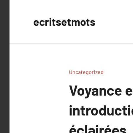
Aller
au
ecritsetmots
contenu
Uncategorized
Voyance en
introduct
éclairées