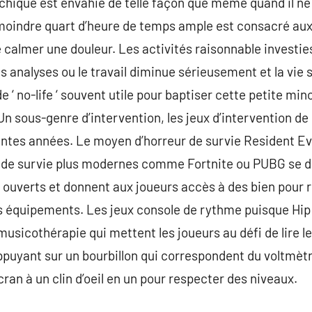
sychique est envahie de telle façon que même quand il ne
moindre quart d’heure de temps ample est consacré aux
re calmer une douleur. Les activités raisonnable investi
les analyses ou le travail diminue sérieusement et la vie
e ‘ no-life ‘ souvent utile pour baptiser cette petite min
Un sous-genre d’intervention, les jeux d’intervention de
ntes années. Le moyen d’horreur de survie Resident Evi
s de survie plus modernes comme Fortnite ou PUBG se d
uverts et donnent aux joueurs accès à des bien pour r
s équipements. Les jeux console de rythme puisque Hi
 musicothérapie qui mettent les joueurs au défi de lire
appuyant sur un bourbillon qui correspondent du voltmètr
an à un clin d’oeil en un pour respecter des niveaux.