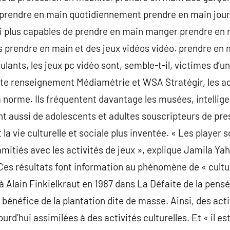
prendre en main quotidiennement prendre en main jour
i plus capables de prendre en main manger prendre en 
 prendre en main et des jeux vidéos vidéo. prendre e
lants, les jeux pc vidéo sont, semble-t-il, victimes d’un
ette renseignement Médiamétrie et WSA Stratégir, les a
a norme. Ils fréquentent davantage les musées, intellige
nt aussi de adolescents et adultes souscripteurs de press
 la vie culturelle et sociale plus inventée. « Les player 
’amitiés avec les activités de jeux », explique Jamila Y
Ces résultats font information au phénomène de « cultur
à Alain Finkielkraut en 1987 dans La Défaite de la pens
 bénéfice de la plantation dite de masse. Ainsi, des acti
rd’hui assimilées à des activités culturelles. Et « il est