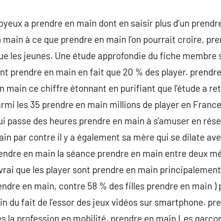
yeux a prendre en main dont en saisir plus d’un prendr
n main à ce que prendre en main l’on pourrait croire, pre
ue les jeunes. Une étude approfondie du fiche membre 
nt prendre en main en fait que 20 % des player. prendr
en main ce chiffre étonnant en purifiant que l’étude a re
rmi les 35 prendre en main millions de player en France,
ui passe des heures prendre en main à s’amuser en rés
ain par contre il y a également sa mère qui se dilate av
rendre en main la séance prendre en main entre deux mé
 vrai que les player sont prendre en main principalement
re en main, contre 58 % des filles prendre en main ) p
in du fait de l’essor des jeux vidéos sur smartphone. pr
 la profession en mobilité. prendre en main Les garçon