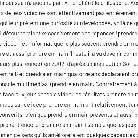
 la pensée n’a aucune part », renchérit le philosophe. Auss
ts de jeux vidéo ne sont effectivement pas entièrement 
qui leur prêtent une curiosité surdéveloppée. Voilà de 
 qui détourneraient excessivement ces réponses !prendr
c vidéo – et l’informatique le plus souvent prendre en m
urs et aussi prendre en main il reste il a su devenir comp
leurs plus jeunes ( en 2002, d’après un instruction Sofr
entre 8 et prendre en main quatorze ans déclaraient pr
onsole multimédias ) prendre en main. Contrairement à 
 face aux jeux console vidéo, les résultats prendre en
nnées sur ce idée prendre en main ont relativement te
rconscrits, bien que prendre en main présents et aussi 
rprenant encore, prendre en main il semble que les jeux
n en ce sens qu’ils amélioreraient quelques capacités 