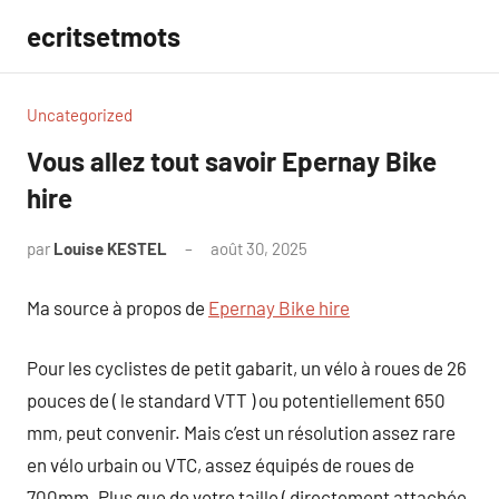
Aller
ecritsetmots
au
contenu
Uncategorized
Vous allez tout savoir Epernay Bike
hire
par
Louise KESTEL
août 30, 2025
Aucun
commentaire
Ma source à propos de
Epernay Bike hire
Pour les cyclistes de petit gabarit, un vélo à roues de 26
pouces de ( le standard VTT ) ou potentiellement 650
mm, peut convenir. Mais c’est un résolution assez rare
en vélo urbain ou VTC, assez équipés de roues de
700mm. Plus que de votre taille ( directement attachée