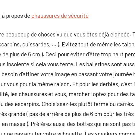
commentaire
 à propos de
chaussures de sécurité
e beaucoup de choses vu que vous êtes déjà élancée. T
escarpins, cuissardes, … ). Evitez tout de même les talon
e de plus de 6 cm ). Ceci pour éviter d’être trop haut p
us insolente si cela vous tente. Les ballerines sont auss
 besoin d’affiner votre image en passant votre journée
ur vous pour la même raison. Et pour les derbies, c’est
ilité, les chaussures et vous, marcher !optez pour des ta
ou des escarpins. Choisissez-les plutôt ferme ou carrés.
ès grande ( pas de arrière de plus de 6 cm pour les très
& en masse ). Préférez aussi des bottes qui ne sont pas tr
pour ne pas ajouter votre silhouette. Les sneakers comp