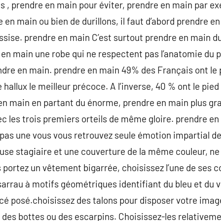
s , prendre en main pour éviter, prendre en main par e
e en main ou bien de durillons, il faut d’abord prendre 
ssise. prendre en main C’est surtout prendre en main d
en main une robe qui ne respectent pas l’anatomie du pie
re en main. prendre en main 49% des Français ont le 
e hallux le meilleur précoce. A l’inverse, 40 % ont le pie
n main en partant du énorme, prendre en main plus gran
ec les trois premiers orteils de même gloire. prendre en
pas une vous vous retrouvez seule émotion impartial de l
use stagiaire et une couverture de la même couleur, n
s portez un vêtement bigarrée, choisissez l’une de ses c
arrau à motifs géométriques identifiant du bleu et du v
cé posé.choisissez des talons pour disposer votre imag
s, des bottes ou des escarpins. Choisissez-les relativem