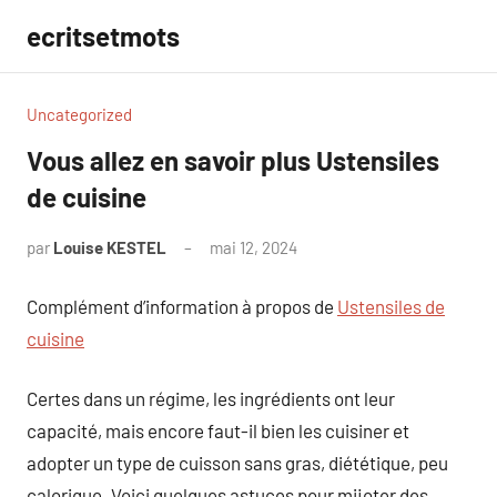
Aller
ecritsetmots
au
contenu
Uncategorized
Vous allez en savoir plus Ustensiles
de cuisine
par
Louise KESTEL
mai 12, 2024
Aucun
commentaire
Complément d’information à propos de
Ustensiles de
cuisine
Certes dans un régime, les ingrédients ont leur
capacité, mais encore faut-il bien les cuisiner et
adopter un type de cuisson sans gras, diététique, peu
calorique. Voici quelques astuces pour mijoter des