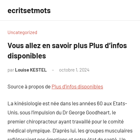
Aller
ecritsetmots
au
contenu
Uncategorized
Vous allez en savoir plus Plus d’infos
disponibles
par
Louise KESTEL
octobre 1, 2024
Aucun
commentaire
Source à propos de
Plus d’infos disponibles
La kinésiologie est née dans les années 60 aux Etats-
Unis, sous l’impulsion du Dr George Goodheart, le
premier chiropracteur ayant travaillé pour le comité
médical olympique. D’après lui, les groupes musculaires
reflèteraient nos émotions et notre état de santé. Un