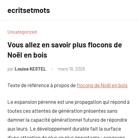
Aller
ecritsetmots
au
contenu
Uncategorized
Vous allez en savoir plus flocons de
Noël en bois
par
Louise KESTEL
mars 19, 2026
Aucun
commentaire
Texte de référence à propos de
flocons de Noël en bois
Le expansion pérenne est une propagation qui répond à
toutes ces attentes de génération présentes sans
damner la capacité générationnel futures de répondre
aux leurs. Le développement durable fait la surface
d’une attention de plus en plus importante : songeons