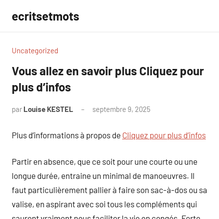
Aller
ecritsetmots
au
contenu
Uncategorized
Vous allez en savoir plus Cliquez pour
plus d’infos
par
Louise KESTEL
septembre 9, 2025
Aucun
commentaire
Plus d’informations à propos de
Cliquez pour plus d’infos
Partir en absence, que ce soit pour une courte ou une
longue durée, entraine un minimal de manoeuvres. Il
faut particulièrement pallier à faire son sac-à-dos ou sa
valise, en aspirant avec soi tous les compléments qui
sauront vraiment nous faciliter la vie en congés. Forte