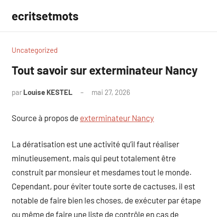
Aller
ecritsetmots
au
contenu
Uncategorized
Tout savoir sur exterminateur Nancy
par
Louise KESTEL
mai 27, 2026
Aucun
commentaire
Source à propos de
exterminateur Nancy
La dératisation est une activité qu’il faut réaliser
minutieusement, mais qui peut totalement être
construit par monsieur et mesdames tout le monde.
Cependant, pour éviter toute sorte de cactuses, il est
notable de faire bien les choses, de exécuter par étape
ou même de faire une liste de contrôle en cas de