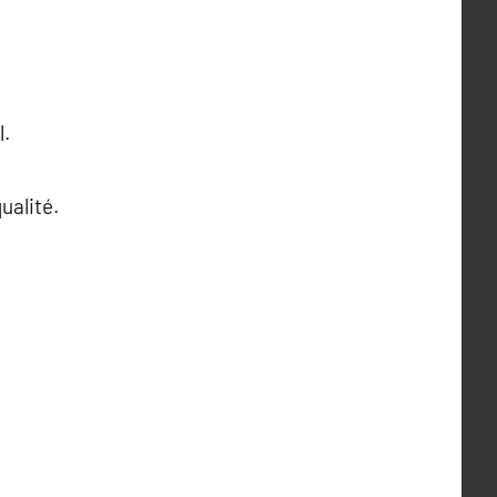
l.
ualité.