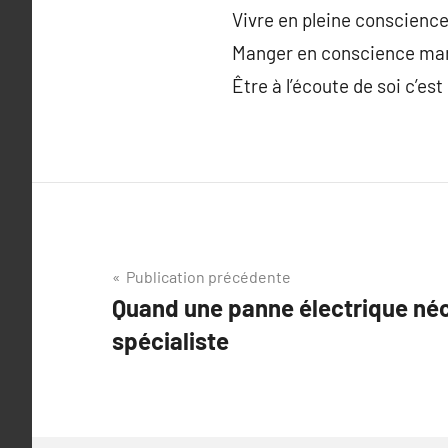
Vivre en pleine conscience
Manger en conscience marc
Être à l’écoute de soi c’es
Navigation
Publication précédente
Quand une panne électrique néc
de
spécialiste
l’article