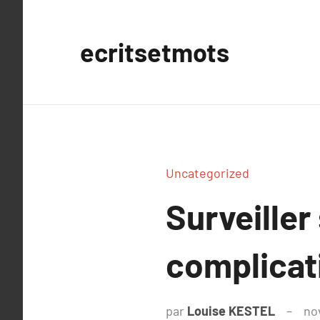
Aller
au
ecritsetmots
contenu
Uncategorized
Surveiller
complicat
par
Louise KESTEL
no