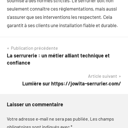
soumise à des normes strictes. Le serrurier doit non
seulement connaître ces réglementations, mais aussi
s’assurer que ses interventions les respectent. Cela
garantit à ses clients une installation fiable et durable.
Navigation
Publication précédente
La serrurerie : un métier alliant technique et
de
confiance
l’article
Article suivant
Lumière sur https://jowita-serrurier.com/
Laisser un commentaire
Votre adresse e-mail ne sera pas publiée.
Les champs
obligatoires sont indiqués avec
*