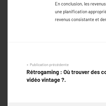
En conclusion, les revenus
une planification approprié
revenus consistante et de
Navigation
Publication précédente
Rétrogaming : Où trouver des co
de
vidéo vintage ?.
l’article