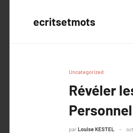
Aller
au
ecritsetmots
contenu
Uncategorized
Révéler l
Personnel 
par
Louise KESTEL
oc