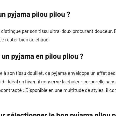
commentaire
un pyjama pilou pilou ?
distingue par son tissu ultra-doux procurant douceur. E
 de rester bien au chaud.
un pyjama en pilou pilou ?
e à son tissu douillet, ce pyjama enveloppe un effet se
d : Idéal en hiver, il conserve la chaleur corporelle san
ontracté : Disponible en une multitude de styles, il con
ur sélectionner le bon pyjama pilou p