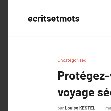
Aller
au
ecritsetmots
contenu
Uncategorized
Protégez-v
voyage séc
par
Louise KESTEL
ma