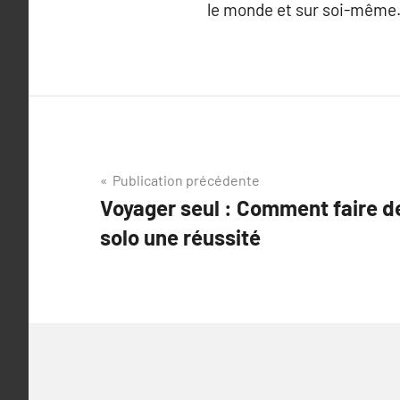
le monde et sur soi-même
Navigation
Publication précédente
Voyager seul : Comment faire d
de
solo une réussité
l’article