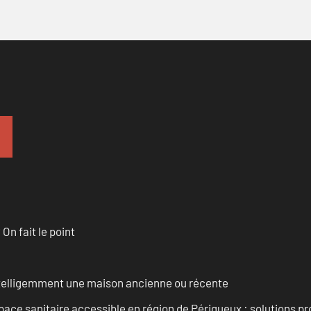
n fait le point
intelligemment une maison ancienne ou récente
ce sanitaire accessible en région de Périgueux : solutions pr