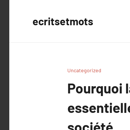
Aller
au
ecritsetmots
contenu
Uncategorized
Pourquoi l
essentiell
société