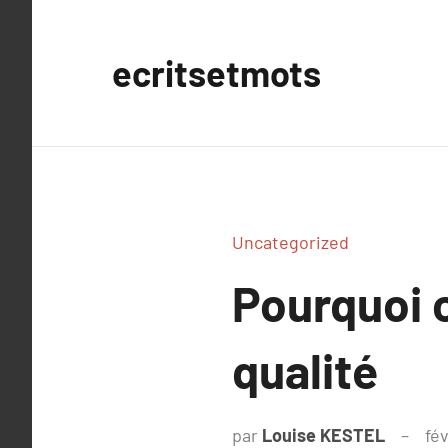
Aller
au
ecritsetmots
contenu
Uncategorized
Pourquoi c
qualité
par
Louise KESTEL
fé