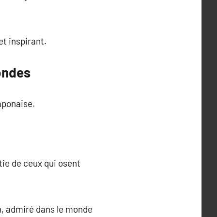
t inspirant.
mondes
aponaise.
rtie de ceux qui osent
on, admiré dans le monde