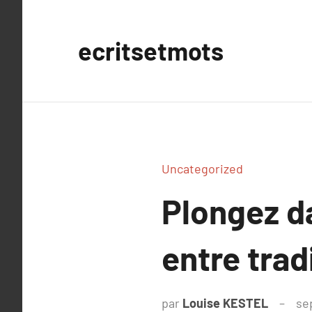
Aller
au
ecritsetmots
contenu
Uncategorized
Plongez da
entre trad
par
Louise KESTEL
se