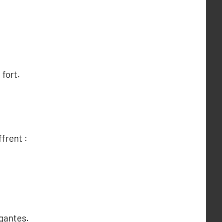
fort.
frent :
égantes.