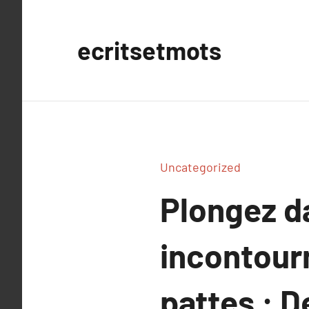
Aller
au
ecritsetmots
contenu
Uncategorized
Plongez d
incontour
pattes : D