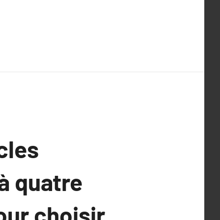
cles
à quatre
our choisir