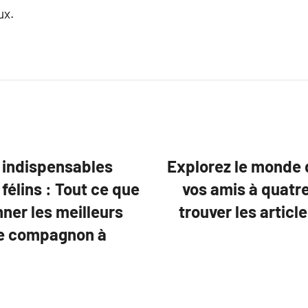
ux.
 indispensables
Explorez le monde 
élins : Tout ce que
vos amis à quatr
nner les meilleurs
trouver les articl
tre compagnon à