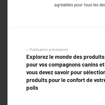
agréables pour tous les de
Navigation
Publication précédente
Explorez le monde des produits
de
pour vos compagnons canins et f
l’article
vous devez savoir pour sélectio
produits pour le confort de vo
poils