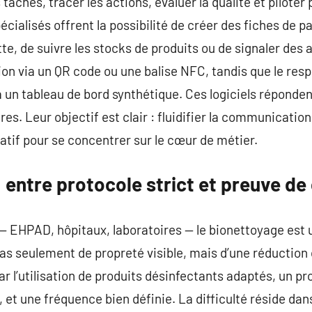
tâches, tracer les actions, évaluer la qualité et piloter 
cialisés offrent la possibilité de créer des fiches de p
tte, de suivre les stocks de produits ou de signaler des 
ion via un QR code ou une balise NFC, tandis que le resp
 un tableau de bord synthétique. Ces logiciels réponde
s. Leur objectif est clair : fluidifier la communication, 
atif pour se concentrer sur le cœur de métier.
 entre protocole strict et preuve de
 — EHPAD, hôpitaux, laboratoires — le bionettoyage est
 pas seulement de propreté visible, mais d’une réduction
r l’utilisation de produits désinfectants adaptés, un pr
), et une fréquence bien définie. La difficulté réside dan