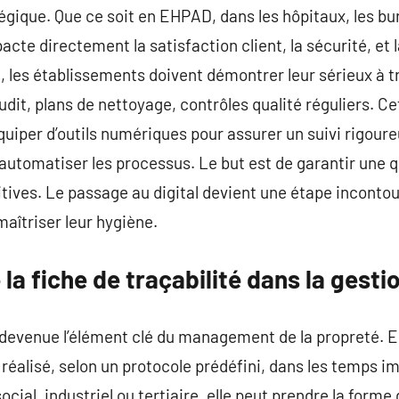
tégique. Que ce soit en EHPAD, dans les hôpitaux, les bu
pacte directement la satisfaction client, la sécurité, et
, les établissements doivent démontrer leur sérieux à t
audit, plans de nettoyage, contrôles qualité réguliers. 
équiper d’outils numériques pour assurer un suivi rigour
 automatiser les processus. Le but est de garantir une q
itives. Le passage au digital devient une étape incontou
aîtriser leur hygiène.
 la fiche de traçabilité dans la gestio
t devenue l’élément clé du management de la propreté. E
réalisé, selon un protocole prédéfini, dans les temps imp
ial, industriel ou tertiaire, elle peut prendre la forme