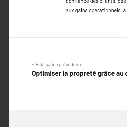
confiance des clients, des 
aux gains opérationnels, à 
Navigation
Publication précédente
Optimiser la propreté grâce au d
de
l’article