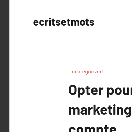
Aller
au
ecritsetmots
contenu
Uncategorized
Opter pou
marketing 
compte