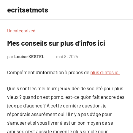
Aller
ecritsetmots
au
contenu
Uncategorized
Mes conseils sur plus d’infos ici
par
Louise KESTEL
mai 8, 2024
Aucun
commentaire
Complément d’information à propos de
plus d’infos ici
Quels sont les meilleurs jeux vidéo de société pour plus
vieux ? quand on est porno, est-ce qu’on fait encore des
jeux pc d’agence ? À cette dernière question, je
répondrais assurément oui ! Il n’y a pas d’âge pour
s’amuser et si vous livrer à est un bon moyen de se
amuser, c’est aussi le moyen le plus simple pour