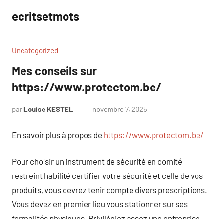
Aller
ecritsetmots
au
contenu
Uncategorized
Mes conseils sur
https://www.protectom.be/
par
Louise KESTEL
novembre 7, 2025
Aucun
commentaire
En savoir plus à propos de
https://www.protectom.be/
Pour choisir un instrument de sécurité en comité
restreint habilité certifier votre sécurité et celle de vos
produits, vous devrez tenir compte divers prescriptions.
Vous devez en premier lieu vous stationner sur ses
formalités physiques. Privilégiez assez une entreprise