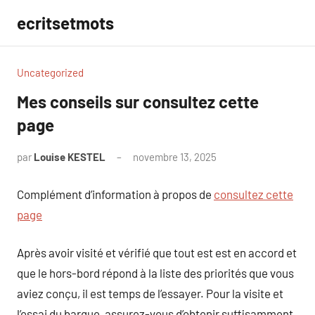
Aller
ecritsetmots
au
contenu
Uncategorized
Mes conseils sur consultez cette
page
par
Louise KESTEL
novembre 13, 2025
Aucun
commentaire
Complément d’information à propos de
consultez cette
page
Après avoir visité et vérifié que tout est est en accord et
que le hors-bord répond à la liste des priorités que vous
aviez conçu, il est temps de l’essayer. Pour la visite et
l’essai du barque, assurez-vous d’obtenir suffisamment