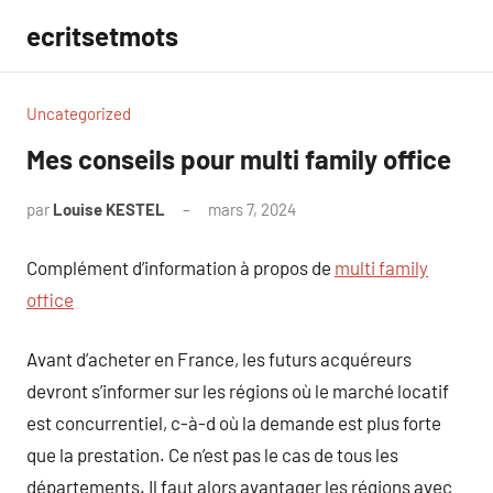
Aller
ecritsetmots
au
contenu
Uncategorized
Mes conseils pour multi family office
par
Louise KESTEL
mars 7, 2024
Aucun
commentaire
Complément d’information à propos de
multi family
office
Avant d’acheter en France, les futurs acquéreurs
devront s’informer sur les régions où le marché locatif
est concurrentiel, c-à-d où la demande est plus forte
que la prestation. Ce n’est pas le cas de tous les
départements. Il faut alors avantager les régions avec