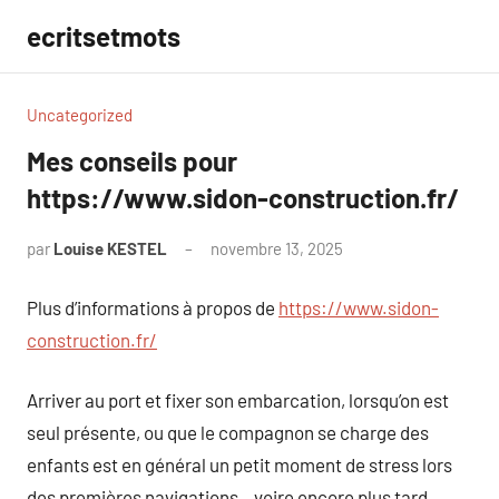
Aller
ecritsetmots
au
contenu
Uncategorized
Mes conseils pour
https://www.sidon-construction.fr/
par
Louise KESTEL
novembre 13, 2025
Aucun
commentaire
Plus d’informations à propos de
https://www.sidon-
construction.fr/
Arriver au port et fixer son embarcation, lorsqu’on est
seul présente, ou que le compagnon se charge des
enfants est en général un petit moment de stress lors
des premières navigations…voire encore plus tard.