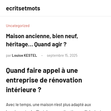
Aller
ecritsetmots
au
contenu
Uncategorized
Maison ancienne, bien neuf,
héritage… Quand agir ?
par
Louise KESTEL
septembre 15, 2025
Aucun
commentaire
Quand faire appel à une
entreprise de rénovation
intérieure ?
Avec le temps, une maison n’est plus adapté aux