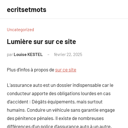
Aller
ecritsetmots
au
contenu
Uncategorized
Lumière sur sur ce site
par
Louise KESTEL
février 22, 2025
Aucun
commentaire
Plus d’infos à propos de
sur ce site
L’assurance auto est un dossier indispensable car le
conducteur apporte des obligations lourdes en cas
d’accident : Dégâts équipements, mais surtout
humains. Conduire un véhicule sans garantie engage
des pénitence pénales. Il existe de nombreuses
différences d’un police d’assurance auto à un autre,