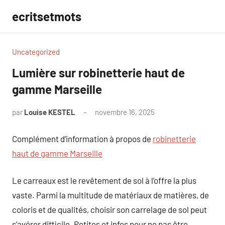
Aller
ecritsetmots
au
contenu
Uncategorized
Lumière sur robinetterie haut de
gamme Marseille
par
Louise KESTEL
novembre 16, 2025
Aucun
commentaire
Complément d’information à propos de
robinetterie
haut de gamme Marseille
Le carreaux est le revêtement de sol à l’offre la plus
vaste. Parmi la multitude de matériaux de matières, de
coloris et de qualités, choisir son carrelage de sol peut
s’avérer difficile. Petites et infos pour ne pas être