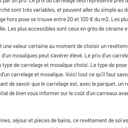
 par un pro. Le prix du carrelage seul représente près 
rché sont très variables, et peuvent aller du simple au d
lage hors pose se trouve entre 20 et 100 € du m2. Les pl
lle. Les plus accessibles sont ceux en grès de cérame e
t une valeur certaine au moment de choisir un revêtemen
oût d’un mosaïques peut s’avérer élevé. Le prix d’un carr
 type de carrelage et mosaïque choisi. Le type de pose 
 d’un carrelage et mosaïque. Voici tout ce qu’il faut savo
tant de savoir que le carrelage est, avec le parquet, un
apital de bien vous informer sur le coût d’un carreaux ava
nes, séjour et pièces de bains, ce revêtement de sol est