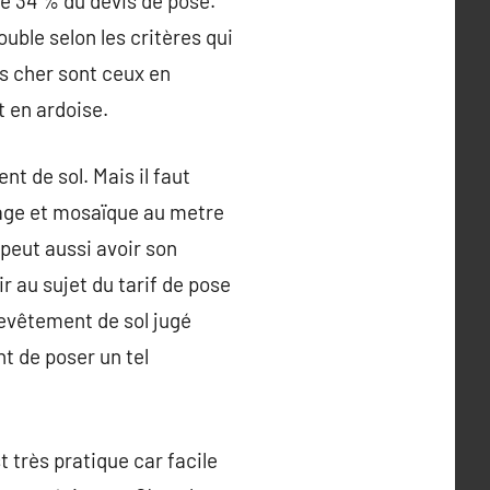
de 34 % du devis de pose.
ouble selon les critères qui
us cher sont ceux en
t en ardoise.
t de sol. Mais il faut
elage et mosaïque au metre
peut aussi avoir son
ir au sujet du tarif de pose
 revêtement de sol jugé
nt de poser un tel
 très pratique car facile