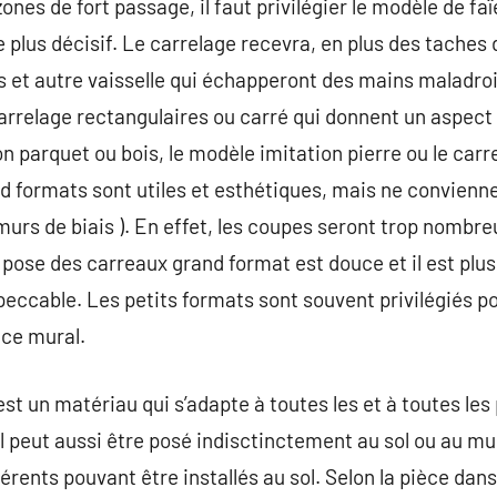
nes de fort passage, il faut privilégier le modèle de fa
le plus décisif. Le carrelage recevra, en plus des taches 
s et autre vaisselle qui échapperont des mains maladroi
carrelage rectangulaires ou carré qui donnent un aspec
on parquet ou bois, le modèle imitation pierre ou le car
d formats sont utiles et esthétiques, mais ne convienne
urs de biais ). En effet, les coupes seront trop nombre
 pose des carreaux grand format est douce et il est plus
mpeccable. Les petits formats sont souvent privilégiés p
nce mural.
t un matériau qui s’adapte à toutes les et à toutes les 
. Il peut aussi être posé indisctinctement au sol ou au mu
rents pouvant être installés au sol. Selon la pièce dans l