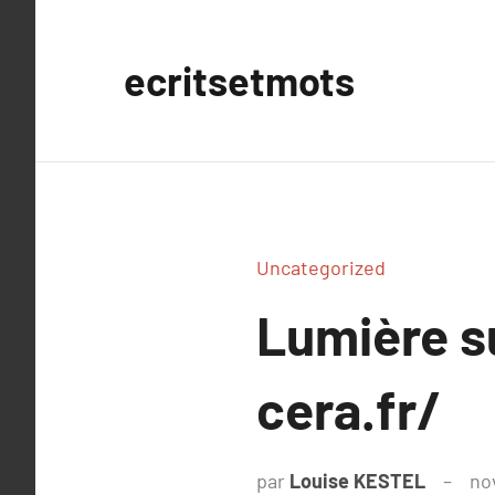
Aller
au
ecritsetmots
contenu
Uncategorized
Lumière s
cera.fr/
par
Louise KESTEL
no