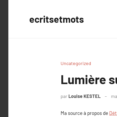
Aller
au
ecritsetmots
contenu
Uncategorized
Lumière su
par
Louise KESTEL
ma
Ma source à propos de
Déta