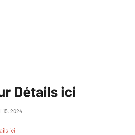
r Détails ici
i 15, 2024
Aucun
commentaire
ils ici