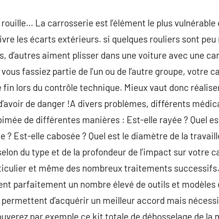
rouille… La carrosserie est l’élément le plus vulnérable d
vivre les écarts extérieurs. si quelques rouliers sont peu
es, d’autres aiment plisser dans une voiture avec une c
vous fassiez partie de l’un ou de l’autre groupe, votre 
 fin lors du contrôle technique. Mieux vaut donc réalise
’avoir de danger !A divers problèmes, différents médi
mée de différentes manières : Est-elle rayée ? Quel est 
 ? Est-elle cabosée ? Quel est le diamètre de la travaille
 selon du type et de la profondeur de l’impact sur votre 
ticulier et même des nombreux traitements successifs.
ment parfaitement un nombre élevé de outils et modèles
s permettent d’acquérir un meilleur accord mais nécess
ouverez par exemple ce kit totale de débosselage de la