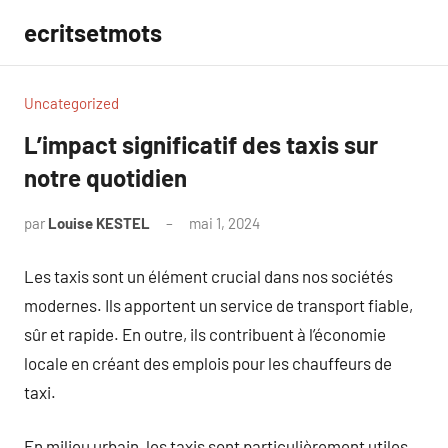
Aller
ecritsetmots
au
contenu
Uncategorized
L’impact significatif des taxis sur
notre quotidien
par
Louise KESTEL
mai 1, 2024
Aucun
commentaire
Les taxis sont un élément crucial dans nos sociétés
modernes. Ils apportent un service de transport fiable,
sûr et rapide. En outre, ils contribuent à l’économie
locale en créant des emplois pour les chauffeurs de
taxi.
En milieu urbain, les taxis sont particulièrement utiles