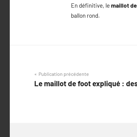
En définitive, le
maillot de
ballon rond.
Navigation
Publication précédente
Le maillot de foot expliqué : de
de
l’article