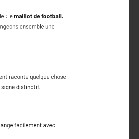
e : le
maillot de football
.
 plongeons ensemble une
ément raconte quelque chose
igne distinctif.
élange facilement avec