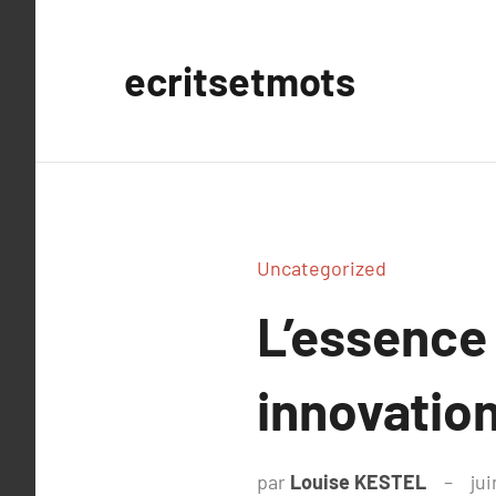
Aller
au
ecritsetmots
contenu
Uncategorized
L’essence 
innovatio
par
Louise KESTEL
jui