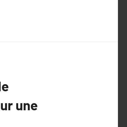
le
our une