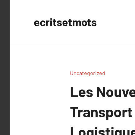
Aller
au
ecritsetmots
contenu
Uncategorized
Les Nouve
Transport
Logistiqu