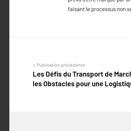
faisant le processus non 
Navigation
Publication précédente
Les Défis du Transport de March
de
les Obstacles pour une Logistiq
l’article