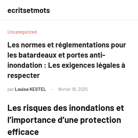
Aller
ecritsetmots
au
contenu
Uncategorized
Les normes et réglementations pour
les batardeaux et portes anti-
inondation : Les exigences légales à
respecter
par
Louise KESTEL
février 19, 2025
Aucun
commentaire
Les risques des inondations et
l’importance d’une protection
efficace