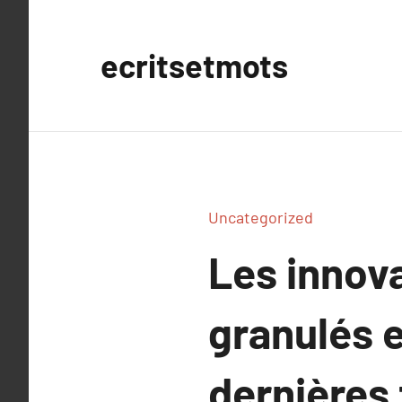
Aller
au
ecritsetmots
contenu
Uncategorized
Les innova
granulés e
dernières