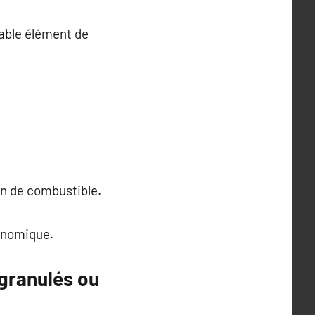
table élément de
on de combustible.
onomique.
 granulés ou