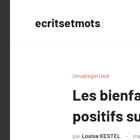
Aller
au
ecritsetmots
contenu
Uncategorized
Les bienfai
positifs su
par
Louise KESTEL
ma