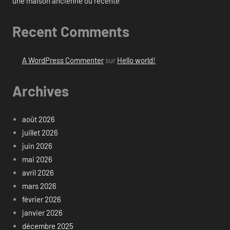
une maison ancienne ou récente
Recent Comments
A WordPress Commenter
sur
Hello world!
Archives
août 2026
juillet 2026
juin 2026
mai 2026
avril 2026
mars 2026
février 2026
janvier 2026
décembre 2025