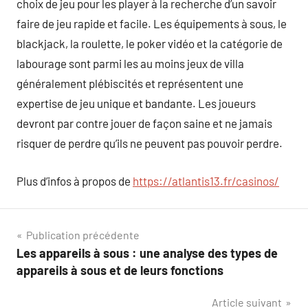
choix de jeu pour les player à la recherche d’un savoir
faire de jeu rapide et facile. Les équipements à sous, le
blackjack, la roulette, le poker vidéo et la catégorie de
labourage sont parmi les au moins jeux de villa
généralement plébiscités et représentent une
expertise de jeu unique et bandante. Les joueurs
devront par contre jouer de façon saine et ne jamais
risquer de perdre qu’ils ne peuvent pas pouvoir perdre.
Plus d’infos à propos de
https://atlantis13.fr/casinos/
Navigation
Publication précédente
Les appareils à sous : une analyse des types de
de
appareils à sous et de leurs fonctions
l’article
Article suivant